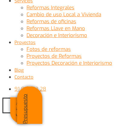
Servicios
Reformas Integrales
Cambio de uso Local a Vivienda
Reformas de oficinas
Reformas Llave en Mano
Decoración e Interiorismo
Proyectos
Fotos de reformas
Proyectos de Reformas
Proyectos Decoración e Interiorismo
Blog
Contacto
91 007 52 28
o
S
o
l
i
c
i
t
a
r
P
r
e
s
u
p
u
e
s
t