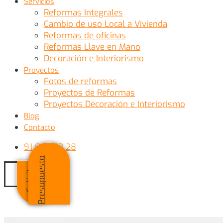
Servicios
Reformas Integrales
Cambio de uso Local a Vivienda
Reformas de oficinas
Reformas Llave en Mano
Decoración e Interiorismo
Proyectos
Fotos de reformas
Proyectos de Reformas
Proyectos Decoración e Interiorismo
Blog
Contacto
91 007 52 28
o
S
o
l
i
c
i
t
a
r
P
r
e
s
u
p
u
e
s
t