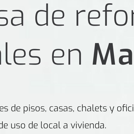
a de ref
ales en
Ma
s de pisos, casas, chalets y ofi
de uso de local a vivienda.