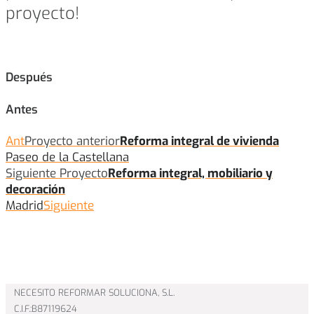
proyecto!
Después
Antes
Ant
Proyecto anterior
Reforma integral de vivienda
Paseo de la Castellana
Siguiente Proyecto
Reforma integral, mobiliario y
decoración
Madrid
Siguiente
NECESITO REFORMAR SOLUCIONA, S.L.
C.I.F.:B87119624