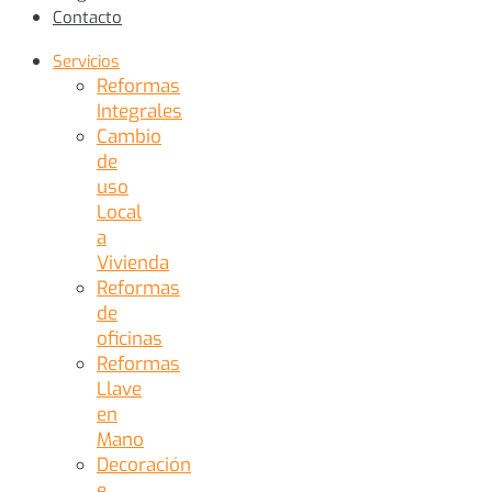
Contacto
Servicios
Reformas
Integrales
Cambio
de
uso
Local
a
Vivienda
Reformas
de
oficinas
Reformas
Llave
en
Mano
Decoración
e