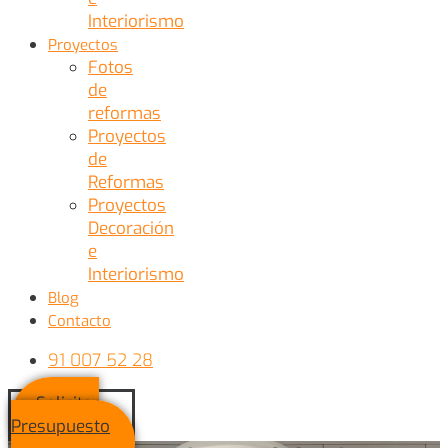
Interiorismo
Proyectos
Fotos
de
reformas
Proyectos
de
Reformas
Proyectos
Decoración
e
Interiorismo
Blog
Contacto
91 007 52 28
Solicitar
Presupuesto