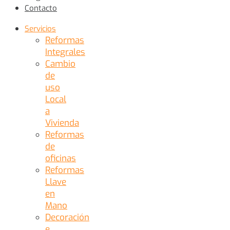
Contacto
Servicios
Reformas
Integrales
Cambio
de
uso
Local
a
Vivienda
Reformas
de
oficinas
Reformas
Llave
en
Mano
Decoración
e