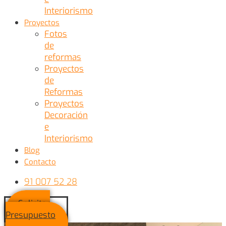
Interiorismo
Proyectos
Fotos
de
reformas
Proyectos
de
Reformas
Proyectos
Decoración
e
Interiorismo
Blog
Contacto
91 007 52 28
Solicitar
Presupuesto