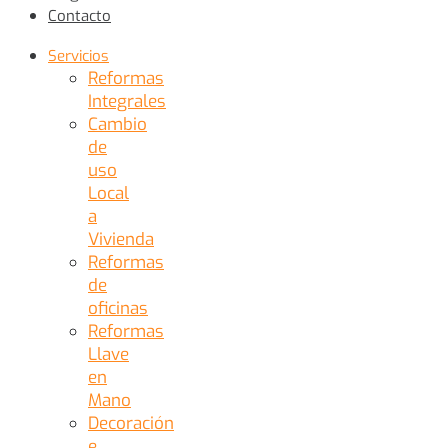
Contacto
Servicios
Reformas
Integrales
Cambio
de
uso
Local
a
Vivienda
Reformas
de
oficinas
Reformas
Llave
en
Mano
Decoración
e