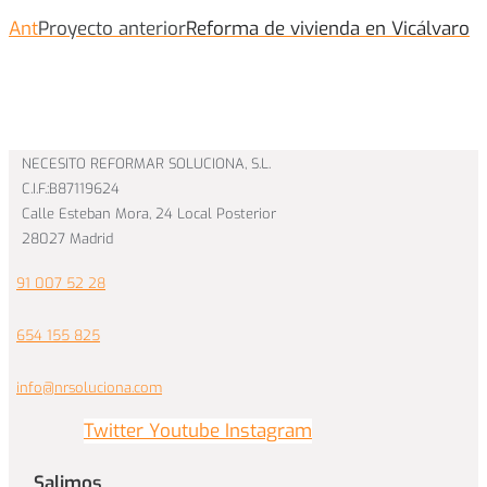
Ant
Proyecto anterior
Reforma de vivienda en Vicálvaro
NECESITO REFORMAR SOLUCIONA, S.L.
C.I.F.:B87119624
Calle Esteban Mora, 24 Local Posterior
28027 Madrid
91 007 52 28
654 155 825
info@nrsoluciona.com
Twitter
Youtube
Instagram
Salimos