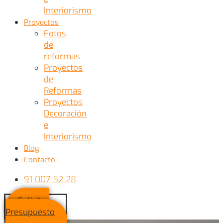
Interiorismo
Proyectos
Fotos
de
reformas
Proyectos
de
Reformas
Proyectos
Decoración
e
Interiorismo
Blog
Contacto
91 007 52 28
Solicitar
Presupuesto