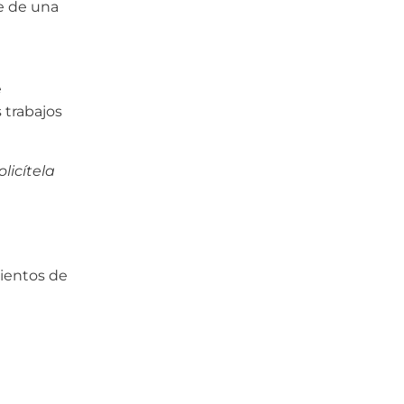
e de una
e
 trabajos
licítela
mientos de