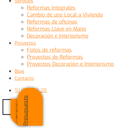
Servicios
Reformas Integrales
Cambio de uso Local a Vivienda
Reformas de oficinas
Reformas Llave en Mano
Decoración e Interiorismo
Proyectos
Fotos de reformas
Proyectos de Reformas
Proyectos Decoración e Interiorismo
Blog
Contacto
91 007 52 28
o
S
o
l
i
c
i
t
a
r
P
r
e
s
u
p
u
e
s
t