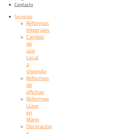
Contacto
Servicios
Reformas
Integrales
Cambio
de
uso
Local
a
Vivienda
Reformas
de
oficinas
Reformas
Llave
en
Mano
Decoración
e