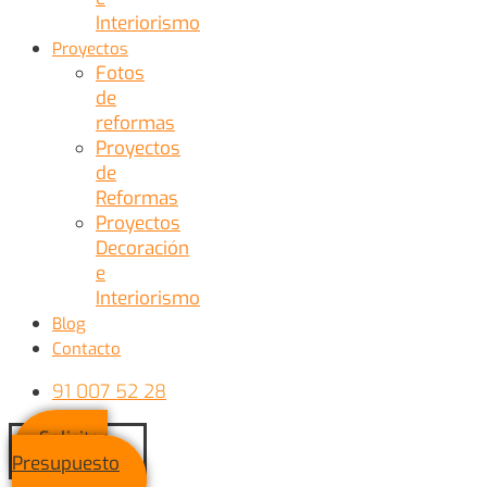
Interiorismo
Proyectos
Fotos
de
reformas
Proyectos
de
Reformas
Proyectos
Decoración
e
Interiorismo
Blog
Contacto
91 007 52 28
Solicitar
Presupuesto