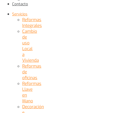
Contacto
Servicios
Reformas
Integrales
Cambio
de
uso
Local
a
Vivienda
Reformas
de
oficinas
Reformas
Llave
en
Mano
Decoración
e