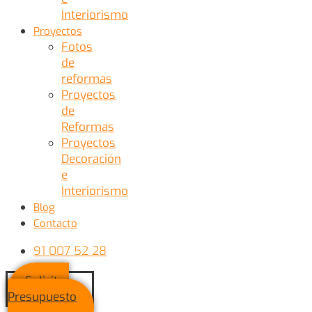
Interiorismo
Proyectos
Fotos
de
reformas
Proyectos
de
Reformas
Proyectos
Decoración
e
Interiorismo
Blog
Contacto
91 007 52 28
Solicitar
Presupuesto