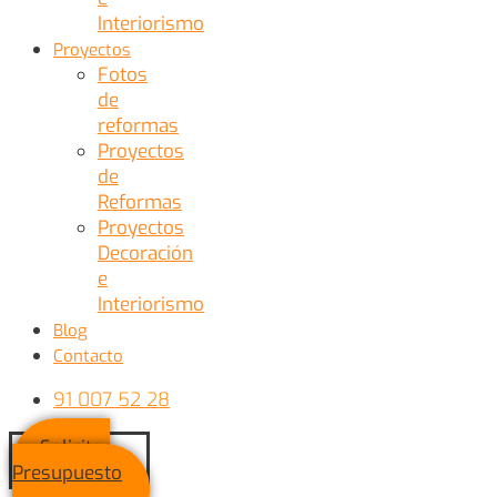
Interiorismo
Proyectos
Fotos
de
reformas
Proyectos
de
Reformas
Proyectos
Decoración
e
Interiorismo
Blog
Contacto
91 007 52 28
Solicitar
Presupuesto