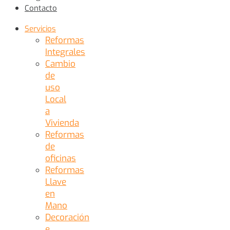
Contacto
Servicios
Reformas
Integrales
Cambio
de
uso
Local
a
Vivienda
Reformas
de
oficinas
Reformas
Llave
en
Mano
Decoración
e