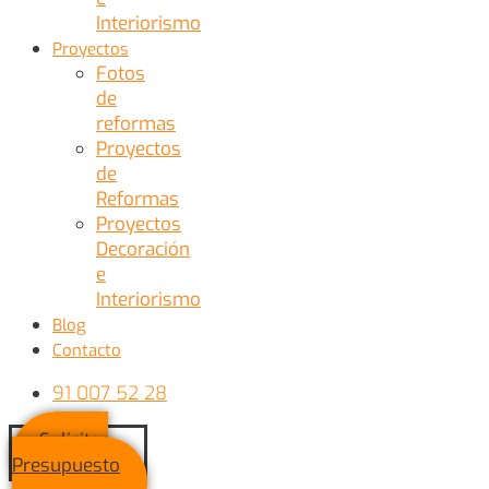
Interiorismo
Proyectos
Fotos
de
reformas
Proyectos
de
Reformas
Proyectos
Decoración
e
Interiorismo
Blog
Contacto
91 007 52 28
Solicitar
Presupuesto