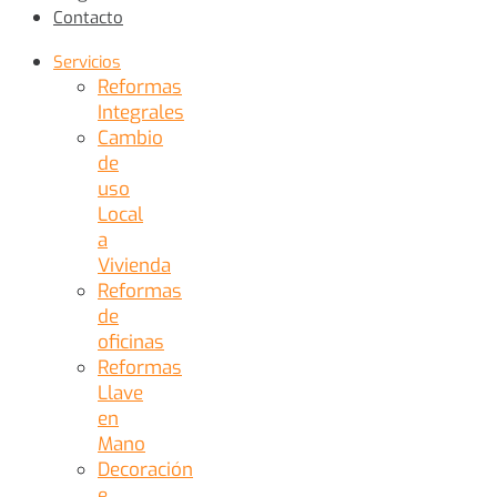
Contacto
Servicios
Reformas
Integrales
Cambio
de
uso
Local
a
Vivienda
Reformas
de
oficinas
Reformas
Llave
en
Mano
Decoración
e